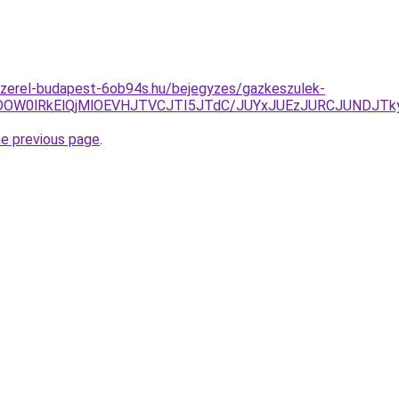
szerel-budapest-6ob94s.hu/bejegyzes/gazkeszulek-
DOW0lRkElQjMlOEVHJTVCJTI5JTdC/JUYxJUEzJURCJUNDJT
he previous page
.