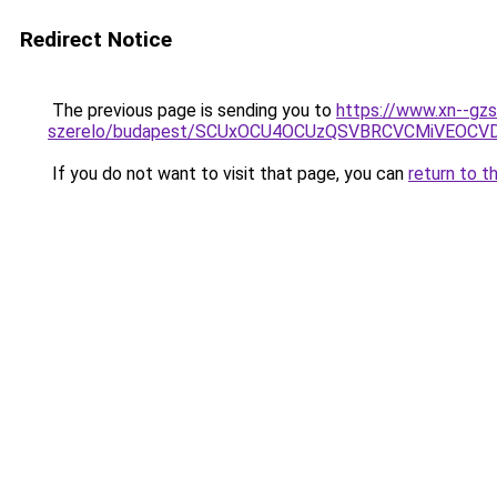
Redirect Notice
The previous page is sending you to
https://www.xn--gz
szerelo/budapest/SCUxOCU4OCUzQSVBRCVCMiVEOCV
If you do not want to visit that page, you can
return to t