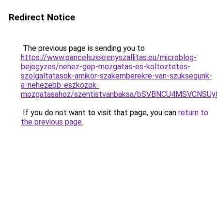
Redirect Notice
The previous page is sending you to
https://www.pancelszekrenyszallitas.eu/microblog-
bejegyzes/nehez-gep-mozgatas-es-koltoztetes-
szolgaltatasok-amikor-szakemberekre-van-szuksegunk-
a-nehezebb-eszkozok-
mozgatasahoz/szentistvanbaksa/bSVBNCU4MSVCN
If you do not want to visit that page, you can
return to
the previous page
.