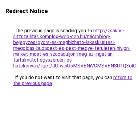
Redirect Notice
The previous page is sending you to
http://zsakos-
sittszallitas.komplex-web-seo.hu/microblog-
bejegyzes/gyors-es-megbizhato-lakaskiuritesi-
megoldas-budapest-es-pest-megye-teruleten-hivjon-
minket-most-es-szabaduljon-meg-az-ingatlan-
tartalmatol-egyszeruen-es-
hatekonyan/liget/JUIwciU5MSVBNiVCMSVBNSU1Q3o
If you do not want to visit that page, you can
return to
the previous page
.