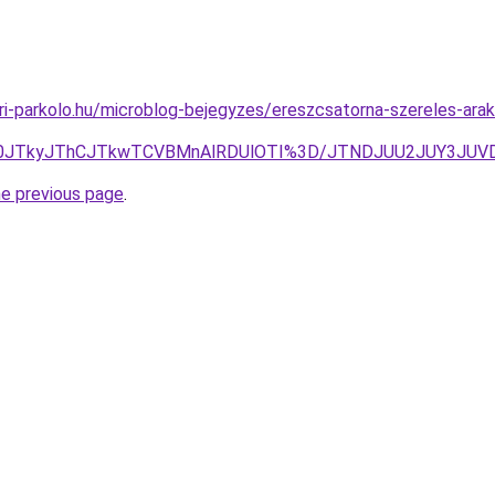
ri-parkolo.hu/microblog-bejegyzes/ereszcsatorna-szereles-ara
UY0JTkyJThCJTkwTCVBMnAlRDUlOTI%3D/JTNDJUU2JUY3JUVD
he previous page
.