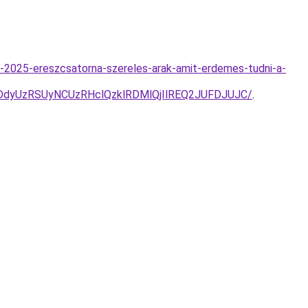
k-2025-ereszcsatorna-szereles-arak-amit-erdemes-tudni-a-
dyUzRSUyNCUzRHclQzklRDMlQjIlREQ2JUFDJUJC/
.