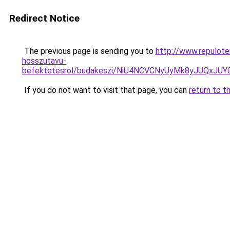
Redirect Notice
The previous page is sending you to
http://www.repulote
hosszutavu-
befektetesrol/budakeszi/NiU4NCVCNyUyMk8yJUQxJ
If you do not want to visit that page, you can
return to t