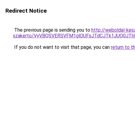
Redirect Notice
The previous page is sending you to
http://weboldal-kes
szakerto/VyVBQSVERSVFM1glOUFsJTdCJTk1JUQ0JT
If you do not want to visit that page, you can
return to t