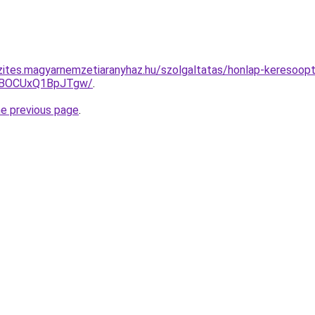
zites.magyarnemzetiaranyhaz.hu/szolgaltatas/honlap-keresoopti
hBOCUxQ1BpJTgw/
.
he previous page
.