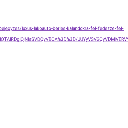
bejegyzes/luxus-lakoauto-berles-kalandokra-fel-fedezze-fel-
lQTAlRDglQjNIaSVDQyVBOA%3D%3D/JUYyVSVGQyVDMiVERVYl