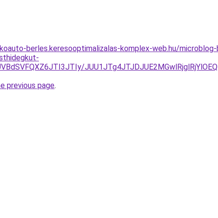
akoauto-berles.keresooptimalizalas-komplex-web.hu/microblog-
sthidegkut-
BdSVFQXZ6JTI3JTIy/JUU1JTg4JTJDJUE2MGwlRjglRjYlOEQ
he previous page
.