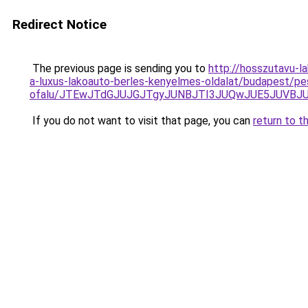
Redirect Notice
The previous page is sending you to
http://hosszutavu-l
a-luxus-lakoauto-berles-kenyelmes-oldalat/budapest/pe
ofalu/JTEwJTdGJUJGJTgyJUNBJTI3JUQwJUE5JUVBJUV
If you do not want to visit that page, you can
return to t